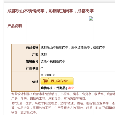
成都乐山不锈钢岗亭，彩钢坡顶岗亭，成都岗亭
产品说明
商品名称
成都乐山不锈钢岗亭，彩钢坡顶岗亭，成都岗亭
产地
成都
规格型号
坡顶不锈钢边岗亭
计价单位
个
￥6800.00
价格
购物车有
0
件商品
|
清空
专业设计制作：成都市彩钢活动房、书报亭、岗亭、售货亭、收费亭、成都
厂房、库房、钢结构工程、屋面加层、室内隔断等项目.
以“安全、优质、高效”的经营理念，坚持“敬业、团结、创新”的企业精神，遵
旨，锐意进取，采用独特工艺，生产美观大方的“隔热、轻质、时尚”的彩钢
物管，旅游景点等。