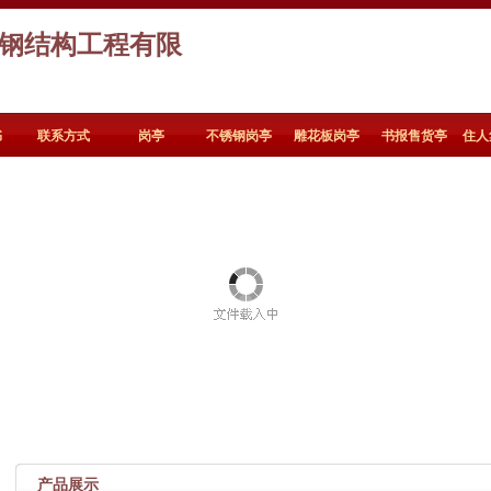
钢结构工程有限
书
联系方式
岗亭
不锈钢岗亭
雕花板岗亭
书报售货亭
住人
产品展示